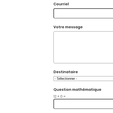
c
Courriel
o
n
t
e
n
Votre message
u
Destinataire
Question mathématique
12 + 0 =