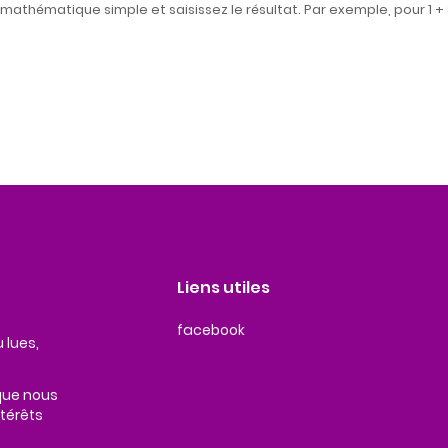
athématique simple et saisissez le résultat. Par exemple, pour 1 + 3
Liens utiles
facebook
 lues,
 que nous
ntérêts