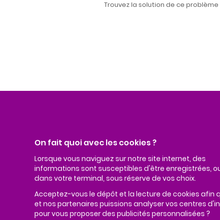
Trouvez la solution de ce problème m
Nos coordonnées
On fait quoi avec les cookies ?
Lorsque vous naviguez sur notre site internet, des
Mairie
informations sont susceptibles d'être enregistrées, ou
15 rue Nicolas LE GRAND
dans votre terminal, sous réserve de vos choix.
56110 ROUDOUALLEC
Tél. 02 97 34 50 53
Acceptez-vous le dépôt et la lecture de cookies afin
et nos partenaires puissions analyser vos centres d'i
pour vous proposer des publicités personnalisées ?