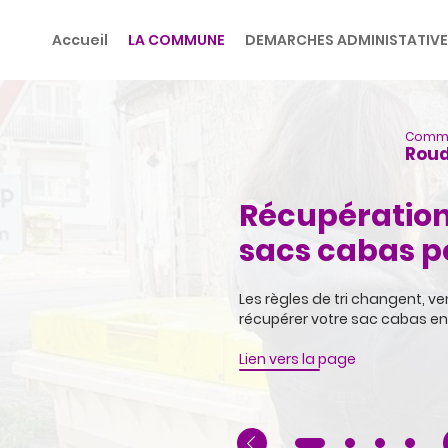
Navigation
A
principale
c
Accueil
DEMARCHES ADMINISTATIV
LA COMMUNE
c
é
d
e
r
Comm
a
Roud
u
m
Récupération
e
n
sacs cabas po
u
A
c
Les règles de tri changent, v
c
récupérer votre sac cabas en
é
d
Lien vers la page
e
r
a
u