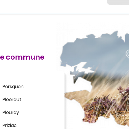
 de commune
Persquen
Ploërdut
Plouray
Priziac