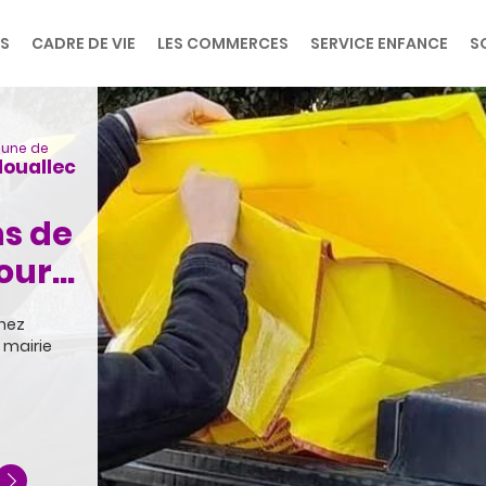
ES
CADRE DE VIE
LES COMMERCES
SERVICE ENFANCE
S
une de
ouallec
s de
ur...
enez
 mairie