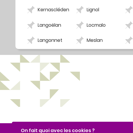
Kernascléden
Lignol
Langoëlan
Locmalo
Langonnet
Meslan
On fait quoi avec les cookies ?