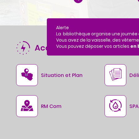
c
o
n
t
e
Alerte
n
La bibliothèque organise une journée de
u
Vous avez de la vaisselle, des vêtemen
Accès rapides
Vous pouvez déposer vos articles
en 
Situation et Plan
Dél
RM Com
SP