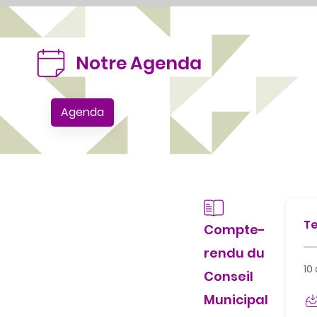
Notre Agenda
Agenda
Te
Compte-
rendu du
10
Conseil
Municipal